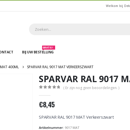
Welkom bij De
GRATIS !
ONTACT
BIJ UW BESTELLING
 MAT 400ML
SPARVAR RAL 9017 MAT VERKEERSZWART
SPARVAR RAL 9017 M
( Er zijn nog geen beoordelingen. )
0
out of 5
€
8,45
SPARVAR RAL 9017 MAT Verkeerszwart
Artikelnummer:
9017 MAT