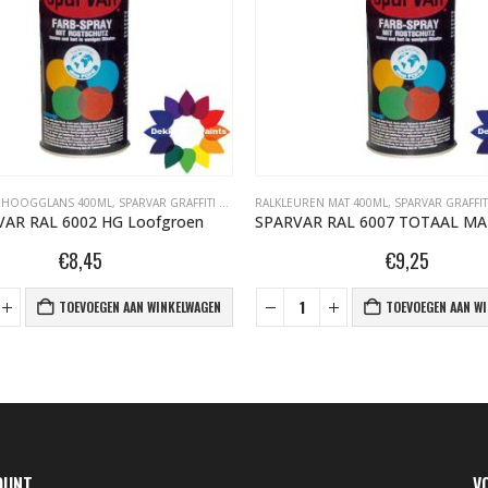
 HOOGGLANS 400ML
,
SPARVAR GRAFFITI SPUITBUSSEN
RALKLEUREN MAT 400ML
,
SPARVAR GRAFFITI 
AR RAL 6002 HG Loofgroen
€
8,45
€
9,25
TOEVOEGEN AAN WINKELWAGEN
TOEVOEGEN AAN W
OUNT
V