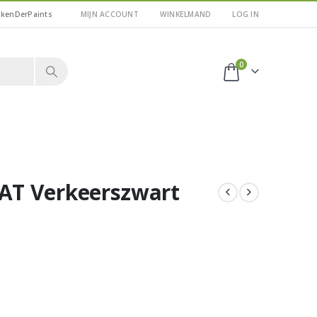
kkenDerPaints
MIJN ACCOUNT
WINKELMAND
LOG IN
0
AT Verkeerszwart