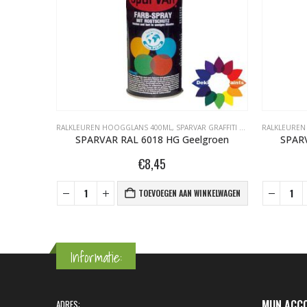
ITI SPUITBUSSEN
RALKLEUREN HOOGGLANS 400ML
,
SPARVAR GRAFFITI SPUITBUSSEN
RALKLEUREN
groen
SPARVAR RAL 6018 HG Geelgroen
SPARV
€
8,45
NKELWAGEN
TOEVOEGEN AAN WINKELWAGEN
Informatie:
MIJN ACC
ADRES: