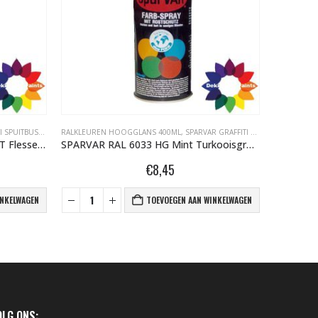
SPUITBUSSEN
RALKLEUREN HOOGGLANS 400ML
,
SPARVAR GRAFFITI SPUITBUSSEN
RALKLEURE
SPARVAR RAL 6007 TOTAAL MAT Flessengroen 106007TM
SPARVAR RAL 6033 HG Mint Turkooisgroen
SPARV
€
8,45
INKELWAGEN
TOEVOEGEN AAN WINKELWAGEN
OLG ONS: