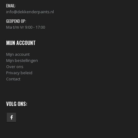
nr. 81 FEMALE CAP voor ULTRAWIDE cans 105093 per stuk
EMAIL:
info@dekkenderpaints.nl
€
2,23
€
2,23
GEOPEND OP:
Ma t/m Vr 9:00 - 17:00
MIJN ACCOUNT
Mijn account
Mijn bestellingen
Over ons
Privacy beleid
Contact
VOLG ONS: