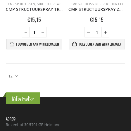
CMP SPUITBUSSEN
,
STRUCTUUR LAK
CMP SPUITBUSSEN
,
STRUCTUUR LAK
CMP STRUCTUURSPRAY TRANSPARANT 400 ML
CMP STRUCTUURSPRAY ZWART 400 ML
€
15,15
€
15,15
TOEVOEGEN AAN WINKELWAGEN
TOEVOEGEN AAN WINKELWAGEN
Informatie:
ADRES:
Rozenhof 30 5701 GB Helmond