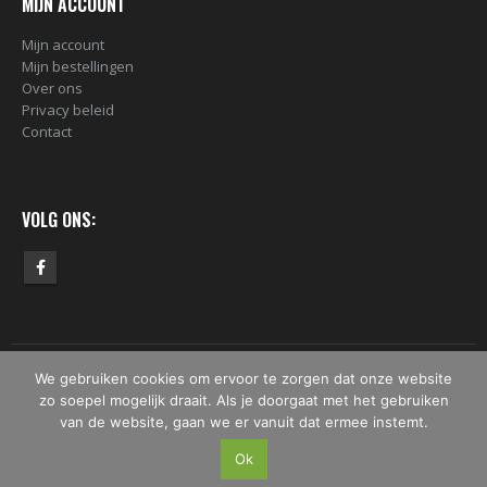
MIJN ACCOUNT
Mijn account
Mijn bestellingen
Over ons
Privacy beleid
Contact
VOLG ONS:
We gebruiken cookies om ervoor te zorgen dat onze website
© Copyright 2019 -2026 - DekkenDerPaints. All Rights Reserved.
zo soepel mogelijk draait. Als je doorgaat met het gebruiken
van de website, gaan we er vanuit dat ermee instemt.
Ok