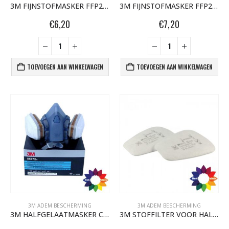
3M FIJNSTOFMASKER FFP2 06922 OP VOORRAAD
3M FIJNSTOFMASKER FFP2 (vouw) 06923 OP VOORRAAD max. 5 per bestelling
€
6,20
€
7,20
TOEVOEGEN AAN WINKELWAGEN
TOEVOEGEN AAN WINKELWAGEN
BLACK ARTIST LIMITED EDITION 29 BLK 6170 Bond Truluv 400ml 107254 NIEUW OP = OP
€
5,80
€
5,80
nr. 81 MALE CAP voor Black & Gold cans 105092 per stuk
€
2,23
€
2,23
nr. 81 FEMALE CAP voor ULTRAWIDE cans 105093 per stuk
3M ADEM BESCHERMING
3M ADEM BESCHERMING
3M HALFGELAATMASKER COMPLEET 7000 SERIE 06772
3M STOFFILTER VOOR HALFGELAATMASKER 7000 SERIE 06925
€
2,23
€
2,23