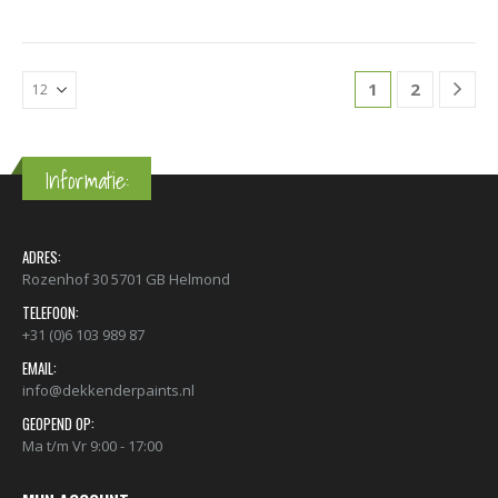
1
2
Informatie:
ADRES:
Rozenhof 30 5701 GB Helmond
TELEFOON:
+31 (0)6 103 989 87
EMAIL:
info@dekkenderpaints.nl
GEOPEND OP:
Ma t/m Vr 9:00 - 17:00