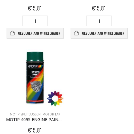
€
15,81
€
15,81
TOEVOEGEN AAN WINKELWAGEN
TOEVOEGEN AAN WINKELWAGEN
BLACK ARTIST LIMITED EDITION 29 BLK 6170 Bond Truluv 400ml 107254 NIEUW OP = OP
€
5,80
€
5,80
MOTIP SPUITBUSSEN
,
MOTOR LAK
MOTIP 4095 ENGINE PAINT GROEN 04095
nr. 81 MALE CAP voor Black & Gold cans 105092 per stuk
€
15,81