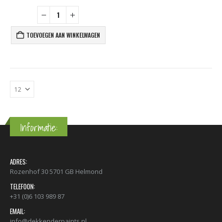
€
2,23
€
2,23
TOEVOEGEN AAN WINKELWAGEN
nr. 81 FEMALE CAP voor ULTRAWIDE cans 105093 per stuk
€
2,23
€
2,23
Informatie:
ADRES:
Rozenhof 30 5701 GB Helmond
TELEFOON:
+31 (0)6 103 989 87
EMAIL:
info@dekkenderpaints.nl