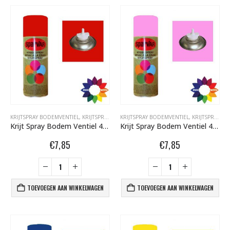
KRIJTSPRAY BODEMVENTIEL
,
KRIJTSPRAY BODEMVENTIEL 400 ML
KRIJTSPRAY BODEMVENTIEL
,
SPARVAR GRAFFITI SP
,
KRIJTSPRAY BODEMVENTIEL 400 ML
Krijt Spray Bodem Ventiel 400ml aFluor Rood 6001029
Krijt Spray Bodem Ventiel 400ml aFluor Roze 6000985
€
7,85
€
7,85
TOEVOEGEN AAN WINKELWAGEN
TOEVOEGEN AAN WINKELWAGEN
BLACK ARTIST LIMITED EDITION 29 BLK 6170 Bond Truluv 400ml 107254 NIEUW OP = OP