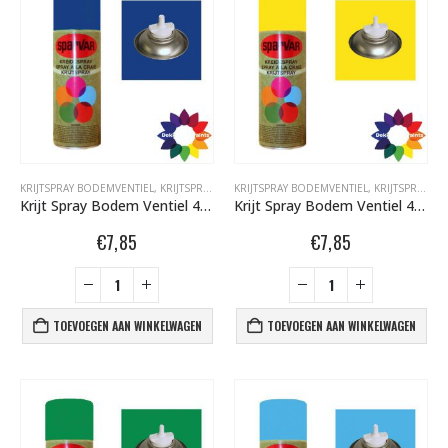
€
5,80
€
5,80
nr. 81 MALE CAP voor Black & Gold cans 105092 per stuk
€
2,23
€
2,23
nr. 81 FEMALE CAP voor ULTRAWIDE cans 105093 per stuk
KRIJTSPRAY BODEMVENTIEL
,
KRIJTSPRAY BODEMVENTIEL 400 ML
KRIJTSPRAY BODEMVENTIEL
,
SPARVAR GRAFFITI SP
,
KRIJTSPRAY BODEMVENTIEL 400 ML
Krijt Spray Bodem Ventiel 400ml Blauw 6001111
Krijt Spray Bodem Ventiel 400ml Geel 6001104
€
2,23
€
2,23
€
7,85
€
7,85
TOEVOEGEN AAN WINKELWAGEN
TOEVOEGEN AAN WINKELWAGEN