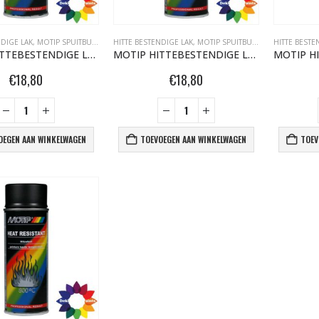
NDIGE LAK
,
MOTIP SPUITBUSSEN
HITTE BESTENDIGE LAK
,
MOTIP SPUITBUSSEN
HITTE BESTE
MOTIP HITTEBESTENDIGE LAK 800°C 400ML DONKER ANTRACIET 04030
MOTIP HITTEBESTENDIGE LAK 800°C 400ML GRIJS 04039
€
18,80
€
18,80
OEGEN AAN WINKELWAGEN
TOEVOEGEN AAN WINKELWAGEN
TOEV