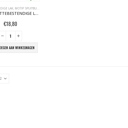
NDIGE LAK
,
MOTIP SPUITBUSSEN
MOTIP HITTEBESTENDIGE LAK 800°C 400ML ZWART 04031
€
18,80
BLACK ARTIST LIMITED EDITION 29 BLK 6170 Bond Truluv 400ml 107254 NIEUW OP = OP
€
5,80
€
5,80
OEGEN AAN WINKELWAGEN
nr. 81 MALE CAP voor Black & Gold cans 105092 per stuk
€
2,23
€
2,23
nr. 81 FEMALE CAP voor ULTRAWIDE cans 105093 per stuk
€
2,23
€
2,23