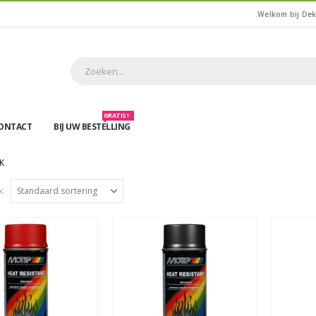
Welkom bij De
GRATIS !
ONTACT
BIJ UW BESTELLING
K
: