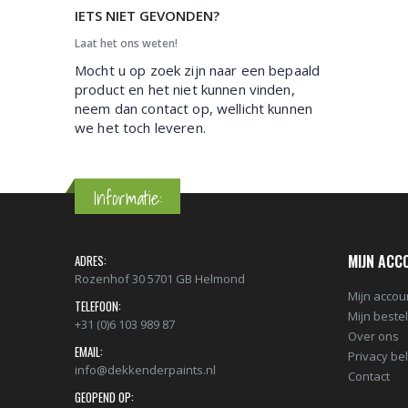
IETS NIET GEVONDEN?
Laat het ons weten!
Mocht u op zoek zijn naar een bepaald
product en het niet kunnen vinden,
neem dan contact op, wellicht kunnen
we het toch leveren.
Informatie:
MIJN ACC
ADRES:
Rozenhof 30 5701 GB Helmond
Mijn accou
TELEFOON:
Mijn beste
+31 (0)6 103 989 87
Over ons
EMAIL:
Privacy be
info@dekkenderpaints.nl
Contact
GEOPEND OP: