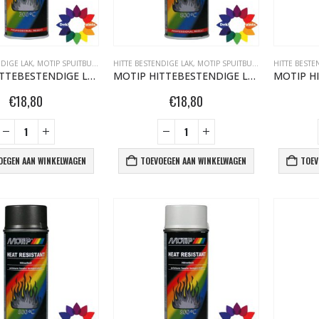
NDIGE LAK
,
MOTIP SPUITBUSSEN
HITTE BESTENDIGE LAK
,
MOTIP SPUITBUSSEN
HITTE BESTE
MOTIP HITTEBESTENDIGE LAK 300°C 400ML ROOD 04040
MOTIP HITTEBESTENDIGE LAK 800°C 400ML ANTRACIET 04037
€
18,80
€
18,80
OEGEN AAN WINKELWAGEN
TOEVOEGEN AAN WINKELWAGEN
TOEV