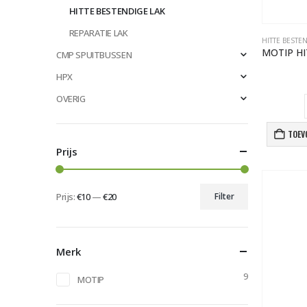
HITTE BESTENDIGE LAK
REPARATIE LAK
HITTE BESTE
CMP SPUITBUSSEN
HPX
OVERIG
TOEV
Prijs
Prijs:
€10
—
€20
Filter
Min.
Max.
prijs
prijs
Merk
9
MOTIP