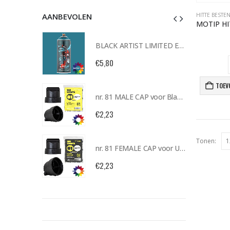
AANBEVOLEN
HITTE BESTE
BLACK ARTIST LIMITED EDITION 29 BLK 6170 Bond Truluv 400ml 107254 NIEUW OP = OP
BLACK ARTIST LIMITED EDITION 29 BLK 6170 Bond Truluv 400ml 107254 NIEUW OP = OP
€
5,80
TOEV
nr. 81 MALE CAP voor Black & Gold cans 105092 per stuk
nr. 81 MALE CAP voor Black & Gold cans 105092 per stuk
€
2,23
Tonen:
nr. 81 FEMALE CAP voor ULTRAWIDE cans 105093 per stuk
nr. 81 FEMALE CAP voor ULTRAWIDE cans 105093 per stuk
€
2,23