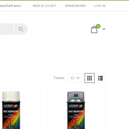
kkenDerPaints
MIJN ACCOUNT
WINKELMAND
LOG IN
0
Tonen: