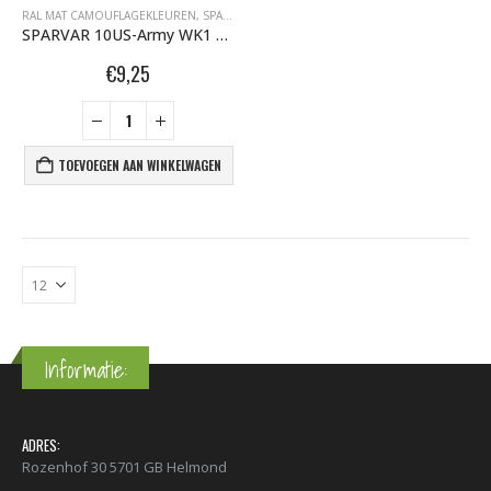
RAL MAT CAMOUFLAGEKLEUREN
,
SPARVAR GRAFFITI SPUITBUSSEN
SPARVAR 10US-Army WK1 TOTAAL MAT Camouflage Legerkleuren Groengrijs
€
9,25
TOEVOEGEN AAN WINKELWAGEN
Informatie:
ADRES:
Rozenhof 30 5701 GB Helmond