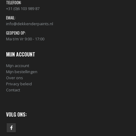
TELEFOON:
+31 (0)6 103 989 87
EMAIL:
info@dekkenderpaints.nl
GEOPEND OP:
Ma t/m Vr 9:00 - 17:00
MIJN ACCOUNT
Mijn account
Mijn bestellingen
Over ons
BLACK ARTIST LIMITED EDITION 29 BLK 6170 Bond Truluv 400ml 107254 NIEUW OP = OP
Privacy beleid
€
5,80
€
5,80
Contact
nr. 81 MALE CAP voor Black & Gold cans 105092 per stuk
VOLG ONS:
€
2,23
€
2,23