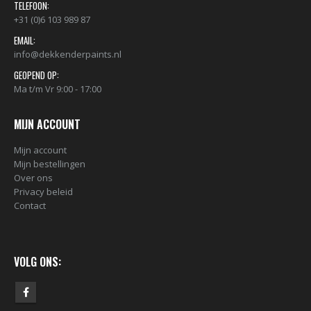
TELEFOON:
+31 (0)6 103 989 87
EMAIL:
info@dekkenderpaints.nl
GEOPEND OP:
Ma t/m Vr 9:00 - 17:00
MIJN ACCOUNT
Mijn account
Mijn bestellingen
Over ons
BLACK ARTIST LIMITED EDITION 29 BLK 6170 Bond Truluv 400ml 107254 NIEUW OP = OP
Privacy beleid
€
5,80
€
5,80
Contact
nr. 81 MALE CAP voor Black & Gold cans 105092 per stuk
VOLG ONS:
€
2,23
€
2,23