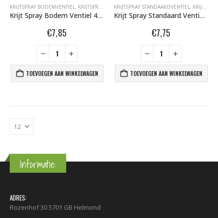
KRIJTSPRAY BODEMVENTIEL
,
KRIJTSPRAY BODEMVENTIEL 400 ML
KRIJTSPRAY STANDAARDVENTIEL
,
SPARVAR GRAFFITI SP
,
KRIJTSPRAY STANDAARDVENTIEL 400 ML
Krijt Spray Bodem Ventiel 400ml aFluor Oranje 6001005
Krijt Spray Standaard Ventiel Fluor Oranje 400ml 6000626
€
7,85
€
7,75
TOEVOEGEN AAN WINKELWAGEN
TOEVOEGEN AAN WINKELWAGEN
Informatie:
ADRES:
Rozenhof 30 5701 GB Helmond