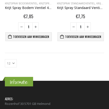
KRIJTSPRAY BODEMVENTIEL
,
KRIJTSPRAY BODEMVENTIEL 400 ML
KRIJTSPRAY STANDAARDVENTIEL
,
SPARVAR GRAFFITI SP
,
KRIJTSPRAY STANDAARDVENTIEL 400 ML
Krijt Spray Bodem Ventiel 400ml aFluor Rood 6001029
Krijt Spray Standaard Ventiel Fluor Rood 400ml 6000640
€
7,85
€
7,75
TOEVOEGEN AAN WINKELWAGEN
TOEVOEGEN AAN WINKELWAGEN
Informatie:
ADRES:
Rozenhof 30 5701 GB Helmond