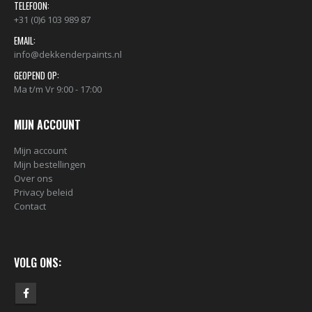
TELEFOON:
+31 (0)6 103 989 87
EMAIL:
info@dekkenderpaints.nl
GEOPEND OP:
Ma t/m Vr 9:00 - 17:00
MIJN ACCOUNT
Mijn account
Mijn bestellingen
Over ons
BLACK ARTIST LIMITED EDITION 29 BLK 6170 Bond Truluv 400ml 107254 NIEUW OP = OP
Privacy beleid
€
5,80
€
5,80
Contact
nr. 81 MALE CAP voor Black & Gold cans 105092 per stuk
VOLG ONS:
€
2,23
€
2,23