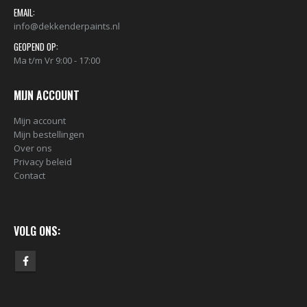
nr. 81 FEMALE CAP voor ULTRAWIDE cans 105093 per stuk
EMAIL:
info@dekkenderpaints.nl
€
2,23
€
2,23
GEOPEND OP:
Ma t/m Vr 9:00 - 17:00
MIJN ACCOUNT
Mijn account
Mijn bestellingen
Over ons
Privacy beleid
Contact
VOLG ONS: