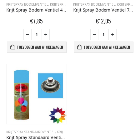
KRIJTSPRAY BODEMVENTIEL
,
KRIJTSPRAY BODEMVENTIEL 400 ML
KRIJTSPRAY BODEMVENTIEL
,
SPARVAR GRAFFITI SP
,
KRIJTSPRAY BODEMVENTIEL 750 ML
Krijt Spray Bodem Ventiel 400ml Licht Blauw 6001074
Krijt Spray Bodem Ventiel 750ml Licht Blauw 6031392
€
7,85
€
12,05
TOEVOEGEN AAN WINKELWAGEN
TOEVOEGEN AAN WINKELWAGEN
KRIJTSPRAY STANDAARDVENTIEL
,
KRIJTSPRAY STANDAARDVENTIEL 400 ML
,
SPARVAR GRA
Krijt Spray Standaard Ventiel Licht Blauw 400ml 6000695