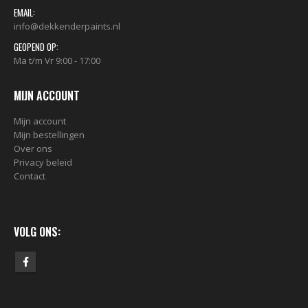
nr. 81 FEMALE CAP voor ULTRAWIDE cans 105093 per stuk
EMAIL:
info@dekkenderpaints.nl
€
2,23
€
2,23
GEOPEND OP:
Ma t/m Vr 9:00 - 17:00
MIJN ACCOUNT
Mijn account
Mijn bestellingen
Over ons
Privacy beleid
Contact
VOLG ONS: