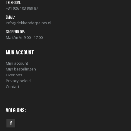
TELEFOON:
+31 (0)6 103 989 87
EMAIL:
info@dekkenderpaints.nl
GEOPEND OP:
Ma t/m Vr 9:00 - 17:00
MIJN ACCOUNT
Mijn account
Mijn bestellingen
Over ons
BLACK ARTIST LIMITED EDITION 29 BLK 6170 Bond Truluv 400ml 107254 NIEUW OP = OP
Privacy beleid
€
5,80
€
5,80
Contact
nr. 81 MALE CAP voor Black & Gold cans 105092 per stuk
VOLG ONS:
€
2,23
€
2,23