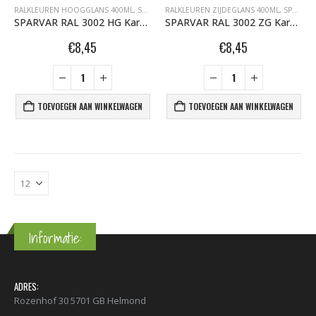
RALKLEUREN HOOGGLANS 400ML
,
SPARVAR GRAFFITI SPUITBUSSEN
RALKLEUREN ZIJDEGLANS 400ML
,
SPARVAR GRAFFITI SPUITBUSSEN
SPARVAR RAL 3002 HG Karmijnrood
SPARVAR RAL 3002 ZG Karmijnrood
€
8,45
€
8,45
TOEVOEGEN AAN WINKELWAGEN
TOEVOEGEN AAN WINKELWAGEN
Informatie:
ADRES:
Rozenhof 30 5701 GB Helmond