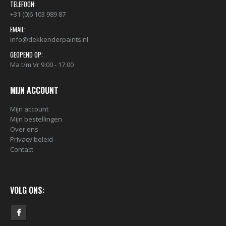
TELEFOON:
+31 (0)6 103 989 87
EMAIL:
info@dekkenderpaints.nl
GEOPEND OP:
Ma t/m Vr 9:00 - 17:00
MIJN ACCOUNT
Mijn account
Mijn bestellingen
Over ons
BLACK ARTIST LIMITED EDITION 29 BLK 6170 Bond Truluv 400ml 107254 NIEUW OP = OP
Privacy beleid
€
5,80
€
5,80
Contact
nr. 81 MALE CAP voor Black & Gold cans 105092 per stuk
VOLG ONS:
€
2,23
€
2,23