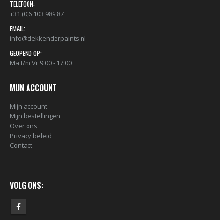
TELEFOON:
+31 (0)6 103 989 87
EMAIL:
info@dekkenderpaints.nl
GEOPEND OP:
Ma t/m Vr 9:00 - 17:00
MIJN ACCOUNT
Mijn account
Mijn bestellingen
Over ons
BLACK ARTIST LIMITED EDITION 29 BLK 6170 Bond Truluv 400ml 107254 NIEUW OP = OP
Privacy beleid
€
5,80
€
5,80
Contact
nr. 81 MALE CAP voor Black & Gold cans 105092 per stuk
VOLG ONS:
€
2,23
€
2,23