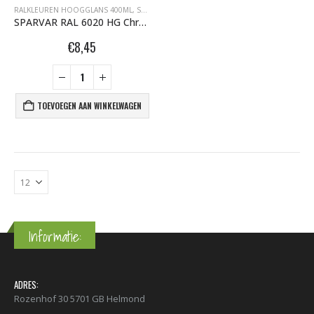
RALKLEUREN HOOGGLANS 400ML
,
SPARVAR GRAFFITI SPUITBUSSEN
SPARVAR RAL 6020 HG Chroomoxydegroen
€
8,45
TOEVOEGEN AAN WINKELWAGEN
Informatie:
ADRES:
Rozenhof 30 5701 GB Helmond