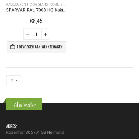
RALKLEUREN HOOGGLANS 400ML
,
SPARVAR GRAFFITI SPUITBUSSEN
SPARVAR RAL 7008 HG Kakigrijs
€
8,45
TOEVOEGEN AAN WINKELWAGEN
Informatie:
ADRES:
Rozenhof 30 5701 GB Helmond