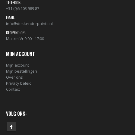
TELEFOON:
+31 (0)6 103 989 87
EMAIL:
info@dekkenderpaints.nl
GEOPEND OP:
Ma t/m Vr 9:00 - 17:00
BLACK ARTIST LIMITED EDITION 29 BLK 6170 Bond Truluv 400ml 107254 NIEUW OP = OP
€
5,80
€
5,80
MIJN ACCOUNT
Mijn account
Mijn bestellingen
nr. 81 MALE CAP voor Black & Gold cans 105092 per stuk
Over ons
€
2,23
€
2,23
Privacy beleid
Contact
nr. 81 FEMALE CAP voor ULTRAWIDE cans 105093 per stuk
€
2,23
€
2,23
VOLG ONS: