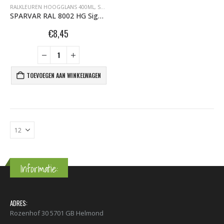
RALKLEUREN HOOGGLANS 400ML
,
SPARVAR GRAFFITI SPUITBUSSEN
SPARVAR RAL 8002 HG Signaalbruin
€
8,45
TOEVOEGEN AAN WINKELWAGEN
Informatie:
ADRES:
Rozenhof 30 5701 GB Helmond