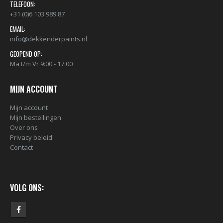
TELEFOON:
+31 (0)6 103 989 87
EMAIL:
info@dekkenderpaints.nl
GEOPEND OP:
Ma t/m Vr 9:00 - 17:00
MIJN ACCOUNT
Mijn account
Mijn bestellingen
Over ons
BLACK ARTIST LIMITED EDITION 29 BLK 6170 Bond Truluv 400ml 107254 NIEUW OP = OP
Privacy beleid
€
5,80
€
5,80
Contact
nr. 81 MALE CAP voor Black & Gold cans 105092 per stuk
VOLG ONS:
€
2,23
€
2,23