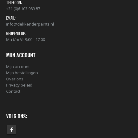
TELEFOON:
+31 (0)6 103 989 87
EMAIL:
info@dekkenderpaints.nl
GEOPEND OP:
Ma t/m Vr 9:00 - 17:00
MIJN ACCOUNT
Mijn account
Mijn bestellingen
Over ons
BLACK ARTIST LIMITED EDITION 29 BLK 6170 Bond Truluv 400ml 107254 NIEUW OP = OP
Privacy beleid
€
5,80
€
5,80
Contact
nr. 81 MALE CAP voor Black & Gold cans 105092 per stuk
VOLG ONS:
€
2,23
€
2,23