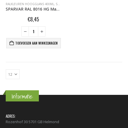
RALKLEUREN HOOGGLANS 400ML
,
SPARVAR GRAFFITI SPUITBUSSEN
SPARVAR RAL 8016 HG Mahoniebruin
€
8,45
TOEVOEGEN AAN WINKELWAGEN
Informatie:
ADRES:
Rozenhof 30 5701 GB Helmond