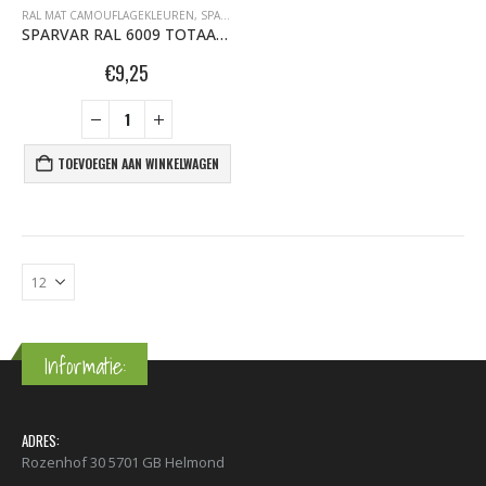
RAL MAT CAMOUFLAGEKLEUREN
,
SPARVAR GRAFFITI SPUITBUSSEN
SPARVAR RAL 6009 TOTAAL MAT Camouflage Legerkleuren Dennengroen
€
9,25
TOEVOEGEN AAN WINKELWAGEN
Informatie:
ADRES:
Rozenhof 30 5701 GB Helmond