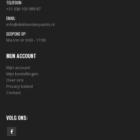
TELEFOON:
+31 (0)6 103 989 87
EMAIL:
info@dekkenderpaints.nl
GEOPEND OP:
Ma t/m Vr 9:00 - 17:00
MIJN ACCOUNT
Mijn account
Mijn bestellingen
Over ons
BLACK ARTIST LIMITED EDITION 29 BLK 6170 Bond Truluv 400ml 107254 NIEUW OP = OP
Privacy beleid
€
5,80
€
5,80
Contact
nr. 81 MALE CAP voor Black & Gold cans 105092 per stuk
VOLG ONS:
€
2,23
€
2,23