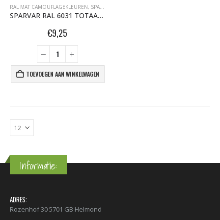
RAL MAT CAMOUFLAGEKLEUREN
,
SPARVAR GRAFFITI SPUITBUSSEN
SPARVAR RAL 6031 TOTAAL MAT Camouflage Legerkleuren Bronsgroen
€
9,25
TOEVOEGEN AAN WINKELWAGEN
Informatie:
ADRES:
Rozenhof 30 5701 GB Helmond