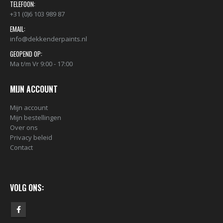
TELEFOON:
+31 (0)6 103 989 87
EMAIL:
info@dekkenderpaints.nl
GEOPEND OP:
Ma t/m Vr 9:00 - 17:00
BLACK ARTIST LIMITED EDITION 29 BLK 6170 Bond Truluv 400ml 107254 NIEUW OP = OP
€
5,80
€
5,80
MIJN ACCOUNT
Mijn account
Mijn bestellingen
nr. 81 MALE CAP voor Black & Gold cans 105092 per stuk
Over ons
€
2,23
€
2,23
Privacy beleid
Contact
nr. 81 FEMALE CAP voor ULTRAWIDE cans 105093 per stuk
€
2,23
€
2,23
VOLG ONS: